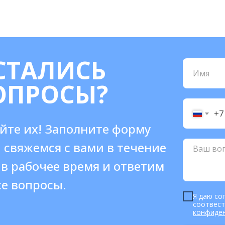
СТАЛИСЬ
ОПРОСЫ?
+7
йте их! Заполните форму
 свяжемся с вами в течение
 в рабочее время и ответим
се вопросы.
Я даю со
соотвес
конфиде