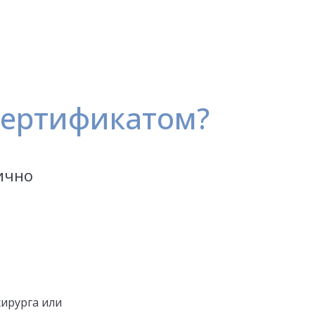
сертификатом?
ично
хирурга или