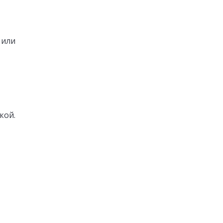
 или
кой.