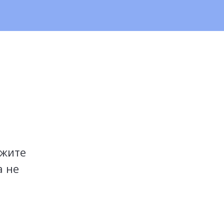
ажите
а не