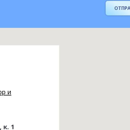
ОТПР
pp и
 к. 1