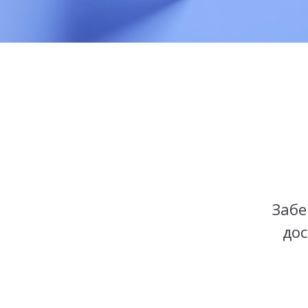
Забе
дос