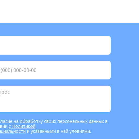
гласие на обработку своих персональных данных в
твии
с Политикой
нциальности
и указанными в ней уловиями.