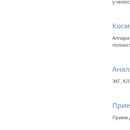
у челю
Косм
Аппара
полнос
Анал
ЭКГ, КЛ
Прие
Прием 