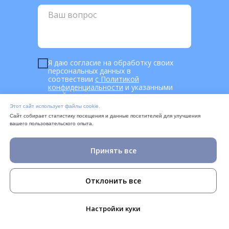
Я даю согласие на обработку своих
персональных данных в
соотвествии
с Политикой
конфиденциальности
и указанными
в ней уловиями.
Этот сайт использует файлы cookie.
Сайт собирает статистику посещения и данные посетителей для улучшения
ОТПРАВИТЬ
вашего пользовательского опыта.
Принять все
Отклонить все
Контакты
Настройки куки
+7 (495) 822-10-55