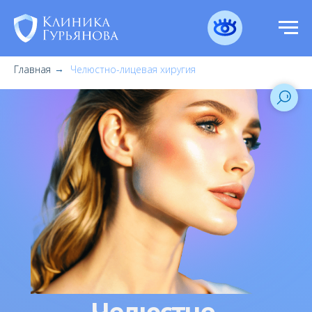
Главная
Челюстно-лицевая хиругия
→
Челюстно-