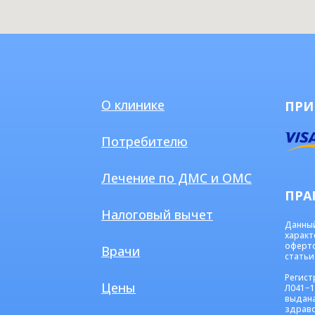
О клинике
ПРИ
Потребителю
Лечение по ДМС и ОМС
ПРА
Налоговый вычет
Данны
характ
оферт
Врачи
статьи 
Регист
Цены
Л041−1
выдан
здрав