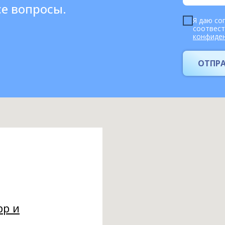
се вопросы.
Я даю со
соотвес
конфиде
ОТПР
pp и