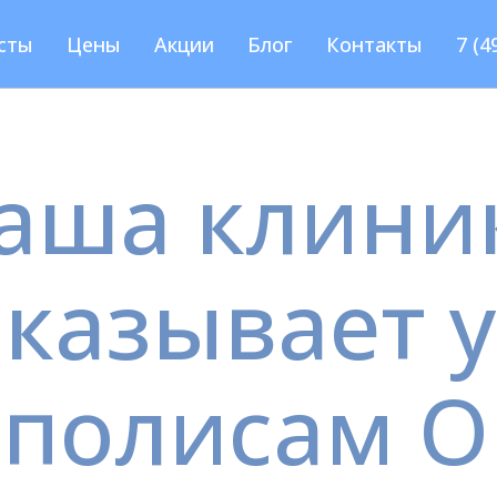
сты
Цены
Акции
Блог
Контакты
7 (4
аша клини
оказывает у
 полисам 