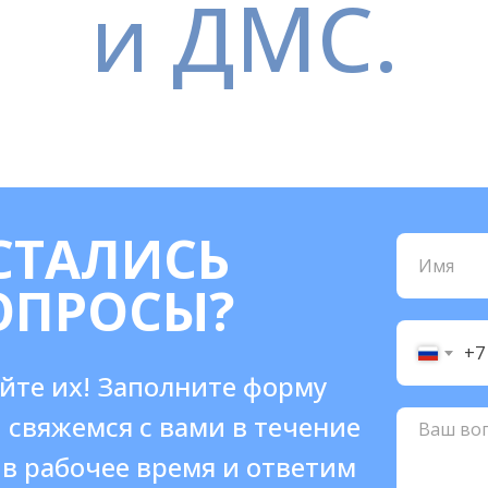
и ДМС.
СТАЛИСЬ
ОПРОСЫ?
+7
йте их! Заполните форму
 свяжемся с вами в течение
 в рабочее время и ответим