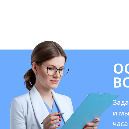
О
В
Зада
и мы
часа