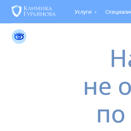
Услуги
Специали
Н
не 
по