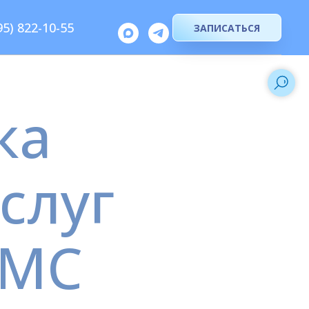
95) 822-10-55
ЗАПИСАТЬСЯ
ка
слуг
ОМС