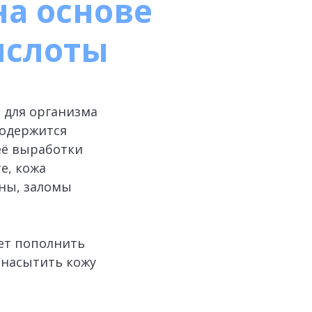
а основе
ислоты
 для организма
содержится
 её выработки
е, кожа
ны, заломы
ет пополнить
 насытить кожу