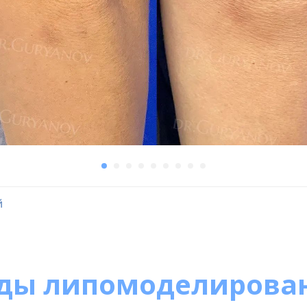
й
ды липомоделирова