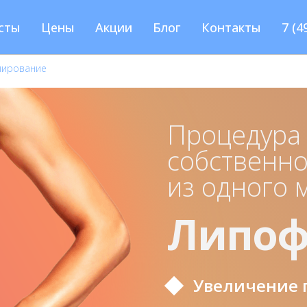
сты
Цены
Акции
Блог
Контакты
7 (4
лирование
Процедура
собственно
из одного 
Липоф
Увеличение г