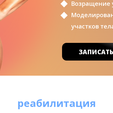
Возращение 
Моделирован
участков тел
ЗАПИСАТ
реабилитация