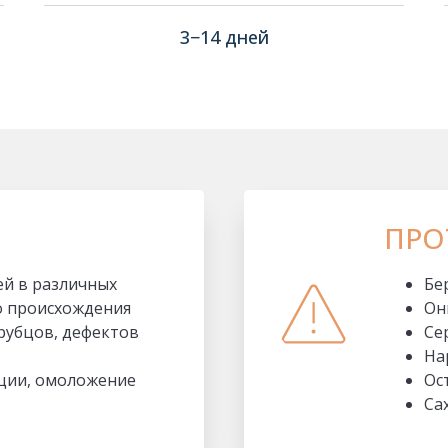
3−14 дней
ПРО
ей в различных
Бе
о происхождения
Он
рубцов, дефектов
Се
На
ции, омоложение
Ос
Са