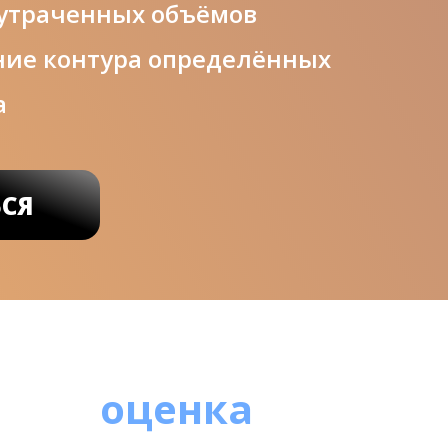
утраченных объёмов
ие контура определённых
а
ЬСЯ
оценка