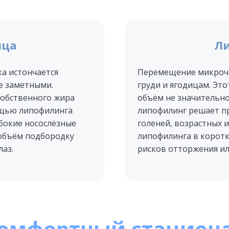
ица
Ли
а истончается
Перемещение микроча
ее заметными.
груди и ягодицам. Эт
обственного жира
объём не значительно
ощью липофилинга
липофилинг решает пр
убокие носослёзные
голеней, возрастных 
 объём подбородку
липофилинга в коротк
лаз.
рисков отторжения ил
омфортный стацион