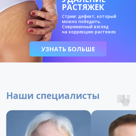
РАСТЯЖЕК
Стрии: дефект, который
можно победить.
Современный взгляд
на коррекцию растяжек
УЗНАТЬ БОЛЬШЕ
Наши специалисты