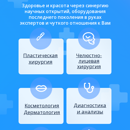
Здоровье и красота через синергию
научных открытий, оборудования
последнего поколения в руках
экспертов и чуткого отношения к Вам
Пластическая
Челюстно-
лицевая
хирургия
хирургия
Диагностика
Косметология
и анализы
Дерматология