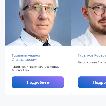
Гурьянов Андрей
Гурьянов Робер
Станиславович
Челюстно-лицевой и пл
Пластический хирург, к.м.н., основатель
Gurianov Clinic
Подробнее
Подро